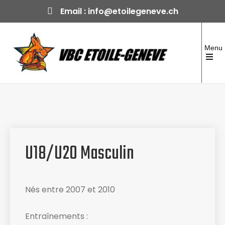
Skip
Email :
info@etoilegeneve.ch
to
content
Menu
Open
the
Volleyball Club Etoile-Genève
Club formateur depuis 1970
main
menu
U18/U20 Masculin
Nés entre 2007 et 2010
Entraînements :