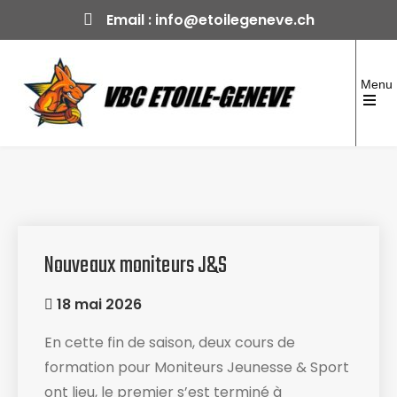
Skip
Email :
info@etoilegeneve.ch
to
content
Menu
Open
the
Volleyball Club Etoile-Genève
Club formateur depuis 1970
main
menu
Nouveaux moniteurs J&S
18 mai 2026
En cette fin de saison, deux cours de
formation pour Moniteurs Jeunesse & Sport
ont lieu, le premier s’est terminé à