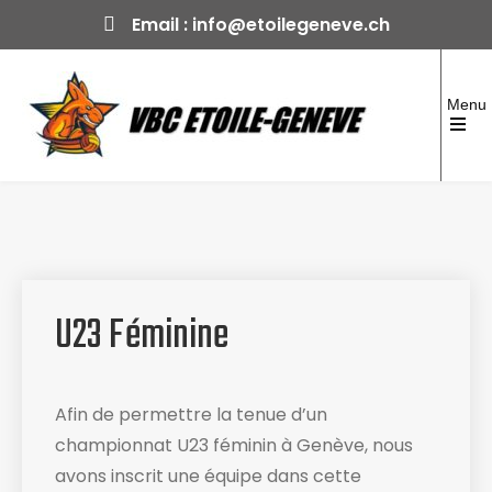
Skip
Email :
info@etoilegeneve.ch
to
content
Menu
Open
the
Volleyball Club Etoile-Genève
Club formateur depuis 1970
main
menu
U23 Féminine
Afin de permettre la tenue d’un
championnat U23 féminin à Genève, nous
avons inscrit une équipe dans cette