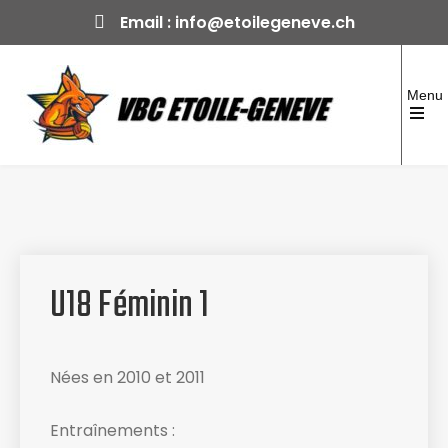
Skip
Email :
info@etoilegeneve.ch
to
content
Menu
Open
the
Volleyball Club Etoile-Genève
Club formateur depuis 1970
main
menu
U18 Féminin 1
Nées en 2010 et 2011
Entraînements :